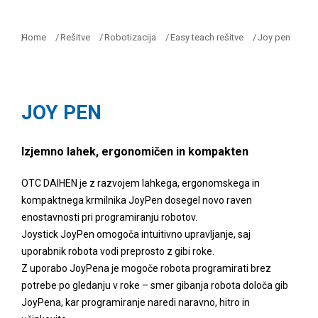
Home
Rešitve
Robotizacija
Easy teach rešitve
Joy pen
You are here:
JOY PEN
Izjemno lahek, ergonomičen in kompakten
OTC DAIHEN je z razvojem lahkega, ergonomskega in
kompaktnega krmilnika JoyPen dosegel novo raven
enostavnosti pri programiranju robotov.
Joystick JoyPen omogoča intuitivno upravljanje, saj
uporabnik robota vodi preprosto z gibi roke.
Z uporabo JoyPena je mogoče robota programirati brez
potrebe po gledanju v roke – smer gibanja robota določa gib
JoyPena, kar programiranje naredi naravno, hitro in