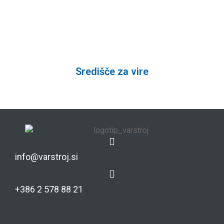
Odklenite svojo pot do uspeha v svetu
varjenja.
Središče za vire
info@varstroj.si
+386 2 578 88 21